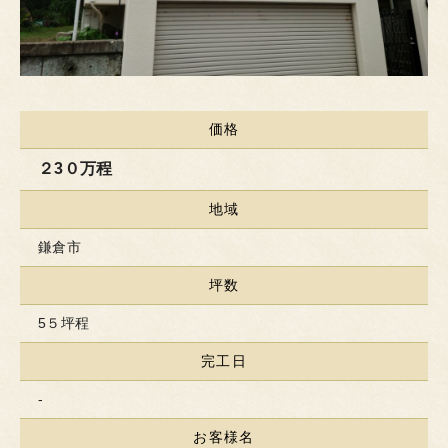
価格
２3０万程
地域
鎌倉市
坪数
5５坪程
完工日
-
お客様名