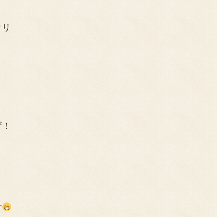
クリ
ず！
す