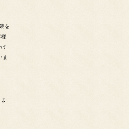
装を
客様
なげ
いま
りま