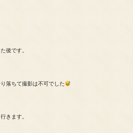
けた後です。
滑り落ちて撮影は不可でした
て行きます。