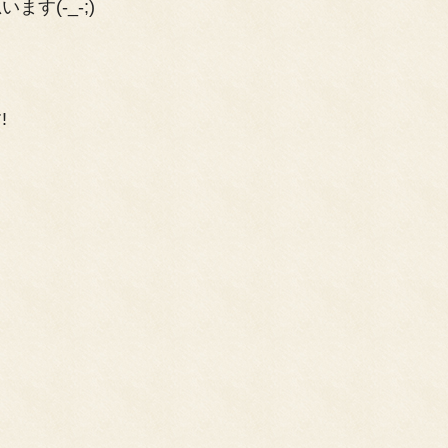
す(-_-;)
!