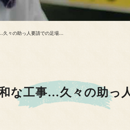
事…久々の助っ人要請での足場…
昭和な工事…久々の助っ