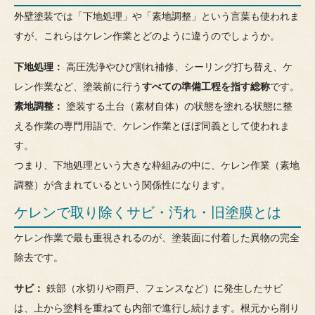
外壁塗装では「下地処理」や「素地調整」という言葉も使われま
すが、これらはケレン作業とどのように違うのでしょうか。
下地処理：
高圧洗浄やひび割れ補修、シーリング打ち替え、ケ
レン作業など、塗装前に行う
すべての準備工程を指す総称
です。
素地調整：
塗装する土台（素材自体）の状態を塗れる状態に整
える作業の専門用語で、ケレン作業とほぼ同義として使われま
す。
つまり、下地処理という大きな枠組みの中に、ケレン作業（素地
調整）が含まれているという関係性になります。
ケレンで取り除くサビ・汚れ・旧塗膜とは
ケレン作業で最も重視されるのが、塗装面に付着した異物の完全
除去です。
サビ：
鉄部（水切りや雨戸、フェンスなど）に発生したサビ
は、上から塗料を重ねても内部で進行し続けます。根元から削り