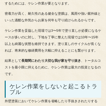
するためには、ケレン作業が要となります。
密着力が高く、耐久性のある健全な塗膜は、風雨や強い紫外線と
いった過酷な外気からお家を何年も守り続けられるからです。
ケレン作業を妥協した現場では3〜5年で塗り直しが必要になるケ
ースが多いのに対し、下地を丁寧に整えた現場では10年〜15年
以上も綺麗な状態を維持できます。塗り直しのサイクルが長くな
れば、将来的な修繕費用を大幅に抑えることにも繋がります。
結果として
長期間にわたり大切な我が家を守り抜き
、トータルコ
ストを最小限に抑えるために、ケレン作業は最大の投資となるの
です。
ケレン作業をしないと起こるトラ
ブル
外壁塗装においてケレン作業を省略したり手抜きされたりする