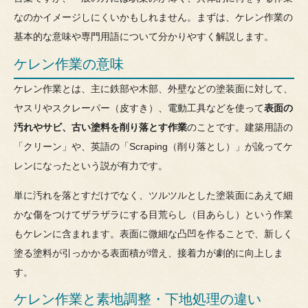
なのかイメージしにくいかもしれません。まずは、ケレン作業の
基本的な意味や専門用語について分かりやすく解説します。
ケレン作業の意味
ケレン作業とは、主に鉄部や木部、外壁などの塗装面に対して、
ヤスリやスクレーパー（皮すき）、電動工具などを使って
表面の
汚れやサビ、古い塗料を削り落とす作業
のことです。建築用語の
「クリーン」や、英語の「Scraping（削り落とし）」が訛ってケ
レンになったという説が有力です。
単に汚れを落とすだけでなく、ツルツルとした塗装面にあえて細
かな傷をつけてザラザラにする目荒らし（目あらし）という作業
もケレンに含まれます。表面に微細な凸凹を作ることで、新しく
塗る塗料が引っかかる表面積が増え、接着力が劇的に向上しま
す。
ケレン作業と素地調整・下地処理の違い