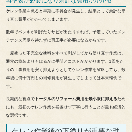
再塗装が必要になり余計な費用がかかる
ケレン作業を怠ると早期に不具合が発生し、結果として余計な塗
り直し費用がかかってしまいます。
数年でペンキが剥げたりサビが出たりすれば、予定していたメン
テナンス周期を待たずに再工事が必要になるからです。
一度塗った不完全な塗料をすべて剥がしてから塗り直す作業は、
通常の塗装よりもはるかに手間とコストがかかります。1回あた
りの工事費用を安く抑えようとしてケレン作業を省略しても、数
年後に何十万円もの補修費用が発生してしまっては本末転倒で
す。
長期的な視点で
トータルのリフォーム費用を最小限に抑える
ため
にも、最初のケレン作業を妥協せず丁寧に行うことが最も経済的
な選択です。
ケレン作業後の下塗りが重要な理