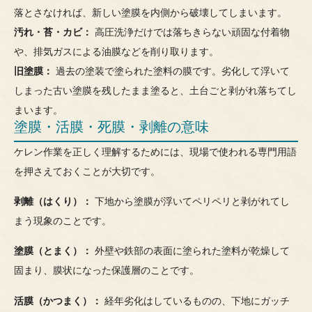
落とさなければ、新しい塗膜を内側から破壊してしまいます。
汚れ・苔・カビ：
高圧洗浄だけでは落ちきらない頑固な付着物
や、排気ガスによる油膜などを削り取ります。
旧塗膜：
過去の塗装で塗られた塗料の膜です。劣化して浮いて
しまった古い塗膜を残したまま塗ると、土台ごと剥がれ落ちてし
まいます。
塗膜・活膜・死膜・剥離の意味
ケレン作業を正しく理解するためには、現場で使われる専門用語
を押さえておくことが大切です。
剥離（はくり）：
下地から塗膜が浮いてペリペリと剥がれてし
まう現象のことです。
塗膜（とまく）：
外壁や鉄部の表面に塗られた塗料が乾燥して
固まり、膜状になった保護層のことです。
活膜（かつまく）：
経年劣化はしているものの、下地にガッチ