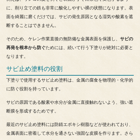
に、削り立ての鉄も非常に酸化しやすい裸の状態になります。表
面を綺麗に磨くだけでは、サビの発生原因となる湿気や酸素を遮
断することはできません。
そのため、ケレン作業直後の無防備な金属表面を保護し、
サビの
再発を根本から防ぐ
ためには、続いて行う下塗りが絶対に必要と
なります。
サビ止め塗料の役割
下塗りで使用するサビ止め塗料は、金属の腐食を物理的・化学的
に防ぐ役割を持っています。
サビの原因である酸素や水分が金属に直接触れないよう、強い遮
断膜を形成するためです。
最近のサビ止め塗料には防錆エポキシ樹脂などが使われており、
金属表面に密着して水分を通さない強固な皮膜を作ります。さら