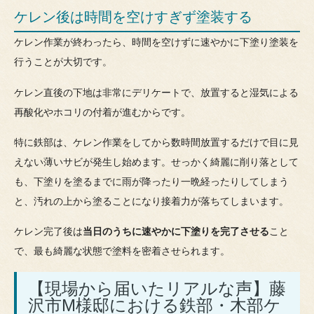
ケレン後は時間を空けすぎず塗装する
ケレン作業が終わったら、時間を空けずに速やかに下塗り塗装を
行うことが大切です。
ケレン直後の下地は非常にデリケートで、放置すると湿気による
再酸化やホコリの付着が進むからです。
特に鉄部は、ケレン作業をしてから数時間放置するだけで目に見
えない薄いサビが発生し始めます。せっかく綺麗に削り落として
も、下塗りを塗るまでに雨が降ったり一晩経ったりしてしまう
と、汚れの上から塗ることになり接着力が落ちてしまいます。
ケレン完了後は
当日のうちに速やかに下塗りを完了させる
こと
で、最も綺麗な状態で塗料を密着させられます。
【現場から届いたリアルな声】藤
沢市M様邸における鉄部・木部ケ