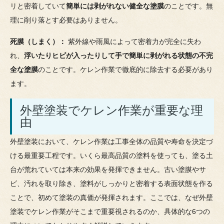
リと密着していて
簡単には剥がれない健全な塗膜
のことです。無
理に削り落とす必要はありません。
死膜（しまく）：
紫外線や雨風によって密着力が完全に失わ
れ、
浮いたりヒビが入ったりして手で簡単に剥がれる状態の不完
全な塗膜
のことです。ケレン作業で徹底的に除去する必要があり
ます。
外壁塗装でケレン作業が重要な理
由
外壁塗装において、ケレン作業は工事全体の品質や寿命を決定づ
ける最重要工程です。いくら最高品質の塗料を使っても、塗る土
台が荒れていては本来の効果を発揮できません。古い塗膜やサ
ビ、汚れを取り除き、塗料がしっかりと密着する表面状態を作る
ことで、初めて塗装の真価が発揮されます。ここでは、なぜ外壁
塗装でケレン作業がそこまで重要視されるのか、具体的な6つの