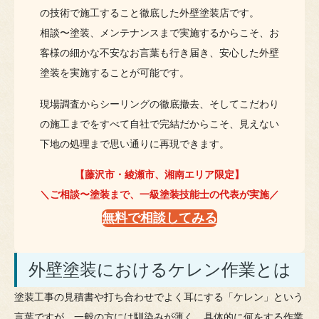
の技術で施工すること徹底した外壁塗装店です。
相談〜塗装、メンテナンスまで実施するからこそ、お
客様の細かな不安なお言葉も行き届き、安心した外壁
塗装を実施することが可能です。
現場調査からシーリングの徹底撤去、そしてこだわり
の施工までをすべて自社で完結だからこそ、見えない
下地の処理まで思い通りに再現できます。
【藤沢市・綾瀬市、湘南エリア限定】
＼ご相談〜塗装まで、一級塗装技能士の代表が実施／
無料で相談してみる
外壁塗装におけるケレン作業とは
塗装工事の見積書や打ち合わせでよく耳にする「ケレン」という
言葉ですが、一般の方には馴染みが薄く、具体的に何をする作業