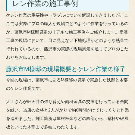
レン作業の施工事例
ケレン作業の重要性やトラブルについて解説してきましたが、こ
こでは実際にプロの職人が現場でどのように作業を行っているの
か、藤沢市M様邸貸家のリアルな施工事例をご紹介します。塗装
工事の現場において、目に見えない下地処理がどのような熱量で
行われているのか、藤沢市の実際の現場風景を通じてプロのこだ
わりをお伝えします。
藤沢市M様邸の現場概要とケレン作業の様子
今回の現場は、藤沢市にあるM様邸の貸家で実施した鉄部と木部
のケレン作業です。
大工さんが軒天井の張り替えや雨樋金具の交換を行っている合間
を縫い、当店の女将と2人がかりで約6時間かけてじっくりと作業
を進めました。施工箇所は屋根板金などの鉄部から、窓枠や破風
板といった木部まで多岐にわたります。