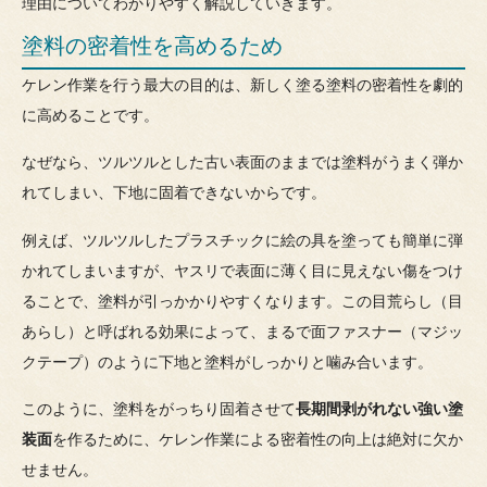
理由についてわかりやすく解説していきます。
塗料の密着性を高めるため
ケレン作業を行う最大の目的は、新しく塗る塗料の密着性を劇的
に高めることです。
なぜなら、ツルツルとした古い表面のままでは塗料がうまく弾か
れてしまい、下地に固着できないからです。
例えば、ツルツルしたプラスチックに絵の具を塗っても簡単に弾
かれてしまいますが、ヤスリで表面に薄く目に見えない傷をつけ
ることで、塗料が引っかかりやすくなります。この目荒らし（目
あらし）と呼ばれる効果によって、まるで面ファスナー（マジッ
クテープ）のように下地と塗料がしっかりと噛み合います。
このように、塗料をがっちり固着させて
長期間剥がれない強い塗
装面
を作るために、ケレン作業による密着性の向上は絶対に欠か
せません。