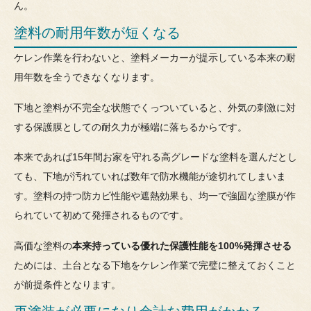
ん。
塗料の耐用年数が短くなる
ケレン作業を行わないと、塗料メーカーが提示している本来の耐
用年数を全うできなくなります。
下地と塗料が不完全な状態でくっついていると、外気の刺激に対
する保護膜としての耐久力が極端に落ちるからです。
本来であれば15年間お家を守れる高グレードな塗料を選んだとし
ても、下地が汚れていれば数年で防水機能が途切れてしまいま
す。塗料の持つ防カビ性能や遮熱効果も、均一で強固な塗膜が作
られていて初めて発揮されるものです。
高価な塗料の
本来持っている優れた保護性能を100%発揮させる
ためには、土台となる下地をケレン作業で完璧に整えておくこと
が前提条件となります。