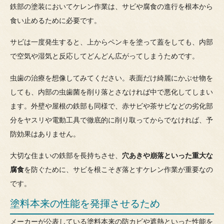
鉄部の塗装においてケレン作業は、サビや腐食の進行を根本から
食い止めるために必要です。
サビは一度発生すると、上からペンキを塗って蓋をしても、内部
で空気や湿気と反応してどんどん広がってしまうためです。
虫歯の治療を想像してみてください。表面だけ綺麗にかぶせ物を
しても、内部の虫歯菌を削り落とさなければ中で悪化してしまい
ます。外壁や屋根の鉄部も同様で、赤サビや茶サビなどの劣化部
分をヤスリや電動工具で徹底的に削り取ってからでなければ、予
防効果はありません。
大切な住まいの鉄部を長持ちさせ、
穴あきや崩落といった重大な
腐食
を防ぐために、サビを根こそぎ落とすケレン作業が重要なの
です。
塗料本来の性能を発揮させるため
メーカーが公表している塗料本来の防カビや遮熱といった性能を