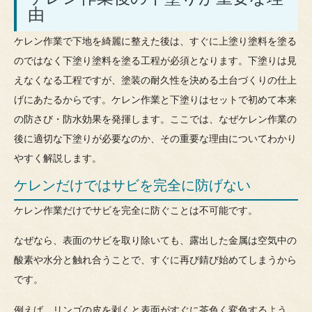
由
ケレン作業で下地を綺麗に整えた後は、すぐに上塗り塗料を塗る
のではなく下塗り塗料を塗る工程が必須となります。下塗りは見
えなくなる工程ですが、塗装の耐久性を決める土台づくりの仕上
げにあたるからです。ケレン作業と下塗りはセットで初めて本来
の防さび・防水効果を発揮します。ここでは、なぜケレン作業の
後に適切な下塗りが必要なのか、その重要な理由についてわかり
やすく解説します。
ケレンだけではサビを完全に防げない
ケレン作業だけでサビを完全に防ぐことは不可能です。
なぜなら、表面のサビを取り除いても、露出した金属は空気中の
酸素や水分と触れ合うことで、すぐに再び錆び始めてしまうから
です。
例えば、リンゴの皮を剥くと表面がすぐに茶色く変色するよう