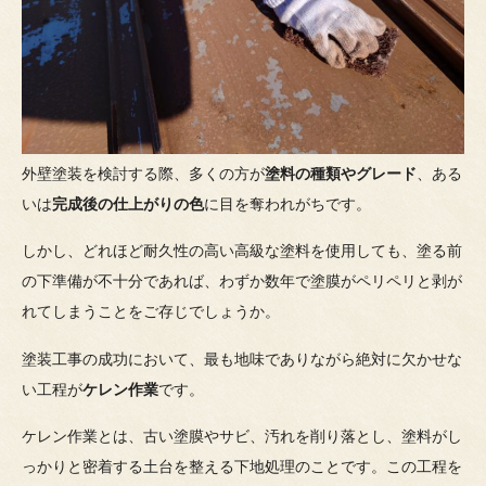
外壁塗装を検討する際、多くの方が
塗料の種類やグレード
、ある
いは
完成後の仕上がりの色
に目を奪われがちです。
しかし、どれほど耐久性の高い高級な塗料を使用しても、塗る前
の下準備が不十分であれば、わずか数年で塗膜がペリペリと剥が
れてしまうことをご存じでしょうか。
塗装工事の成功において、最も地味でありながら絶対に欠かせな
い工程が
ケレン作業
です。
ケレン作業とは、古い塗膜やサビ、汚れを削り落とし、塗料がし
っかりと密着する土台を整える下地処理のことです。この工程を