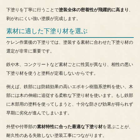
下塗りを丁寧に行うことで
塗装全体の密着性が飛躍的に高まり
、
剥がれにくい強い塗膜が完成します。
素材に適した下塗り材を選ぶ
ケレン作業後の下塗りでは、塗装する素材に合わせた下塗り材の
選定が非常に重要です。
鉄や木、コンクリートなど素材ごとに性質が異なり、相性の悪い
下塗り材を使うと塗料が定着しないからです。
例えば、鉄部には防錆効果の高いエポキシ樹脂系塗料を使い、木
部には木の伸縮に追従する柔軟な下塗り材を使います。もし鉄部
に木部用の塗料を使ってしまうと、十分な防さび効果が得られず
早期に劣化が進んでしまいます。
外壁や付帯部の
素材特性に合った最適な下塗り材
を選ぶことが、
耐久性のある失敗しない塗装工事につながります。