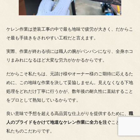
ケレン作業は塗装工事の中で最も地味で疲労が大きく、だからこ
そ最も手抜きをされやすい工程だと言えます。
実際、作業が終わる頃には職人の腕がパンパンになり、全身ホコ
リまみれになるほど大変な労力がかかるからです。
だからこそ私たちは、元請け様やオーナー様のご期待に応えるた
めに、この地味な作業を決して妥協しません。見えなくなる下地
処理をどれだけ丁寧に行うかが、数年後の耐久性に直結すること
をプロとして熟知しているからです。
良い意味で予想を超える高品質な仕上がりを提供するために、
職
人のプライドをかけて地道なケレン作業に全力を注ぐ
ことこそが
私たちのこだわりです。