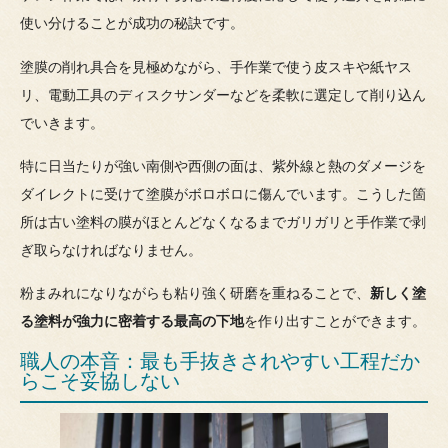
使い分けることが成功の秘訣です。
塗膜の削れ具合を見極めながら、手作業で使う皮スキや紙ヤス
リ、電動工具のディスクサンダーなどを柔軟に選定して削り込ん
でいきます。
特に日当たりが強い南側や西側の面は、紫外線と熱のダメージを
ダイレクトに受けて塗膜がボロボロに傷んでいます。こうした箇
所は古い塗料の膜がほとんどなくなるまでガリガリと手作業で剥
ぎ取らなければなりません。
粉まみれになりながらも粘り強く研磨を重ねることで、
新しく塗
る塗料が強力に密着する最高の下地
を作り出すことができます。
職人の本音：最も手抜きされやすい工程だか
らこそ妥協しない