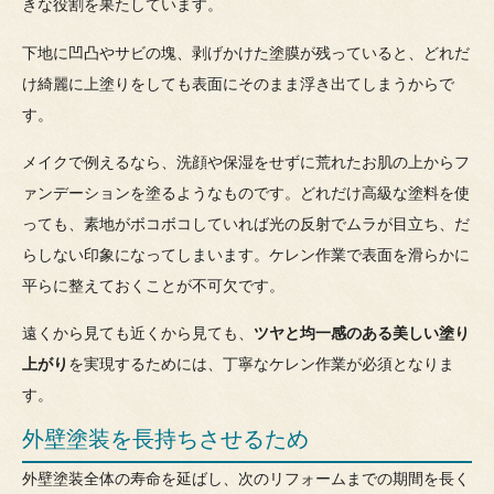
きな役割を果たしています。
下地に凹凸やサビの塊、剥げかけた塗膜が残っていると、どれだ
け綺麗に上塗りをしても表面にそのまま浮き出てしまうからで
す。
メイクで例えるなら、洗顔や保湿をせずに荒れたお肌の上からフ
ァンデーションを塗るようなものです。どれだけ高級な塗料を使
っても、素地がボコボコしていれば光の反射でムラが目立ち、だ
らしない印象になってしまいます。ケレン作業で表面を滑らかに
平らに整えておくことが不可欠です。
遠くから見ても近くから見ても、
ツヤと均一感のある美しい塗り
上がり
を実現するためには、丁寧なケレン作業が必須となりま
す。
外壁塗装を長持ちさせるため
外壁塗装全体の寿命を延ばし、次のリフォームまでの期間を長く