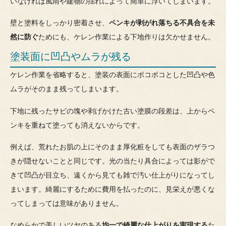
いなければ風雨や建物の揺れによって簡単に浮いてしまいます。
壁と塗料をしっかり密着させ、
ペンキが剥がれ落ちる不具合を未
然に防ぐ
ためにも、ケレン作業による下地作りは欠かせません。
塗装面に凹凸やムラが残る
ケレン作業を省略すると、塗装の表面にボコボコとした凹凸や色
ムラがそのまま残ってしまいます。
下地に残ったサビの塊や剥げかけた古い塗膜の段差は、上からペ
ンキを重ねて塗っても消えないからです。
例えば、荒れたお肌の上にそのまま厚化粧をしても表面のザラつ
きが隠せないことと同じです。光の当たり具合によっては影がで
きて凹凸が目立ち、遠くから見ても雑で汚い仕上がりになってし
まいます。綺麗にするために費用を払ったのに、見栄えが悪くな
ってしまっては意味がありません。
なめらかで美しいツヤのある
均一で綺麗な仕上がりを実現する
た