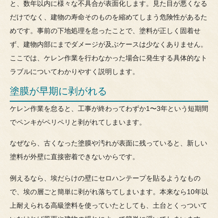
と、数年以内に様々な不具合が表面化します。見た目が悪くなる
だけでなく、建物の寿命そのものを縮めてしまう危険性があるた
めです。事前の下地処理を怠ったことで、塗料が正しく固着せ
ず、建物内部にまでダメージが及ぶケースは少なくありません。
ここでは、ケレン作業を行わなかった場合に発生する具体的なト
ラブルについてわかりやすく説明します。
塗膜が早期に剥がれる
ケレン作業を怠ると、工事が終わってわずか1〜3年という短期間
でペンキがペリペリと剥がれてしまいます。
なぜなら、古くなった塗膜や汚れが表面に残っていると、新しい
塗料が外壁に直接密着できないからです。
例えるなら、埃だらけの壁にセロハンテープを貼るようなもの
で、埃の層ごと簡単に剥がれ落ちてしまいます。本来なら10年以
上耐えられる高級塗料を使っていたとしても、土台とくっついて