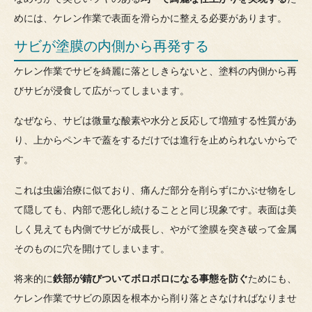
めには、ケレン作業で表面を滑らかに整える必要があります。
サビが塗膜の内側から再発する
ケレン作業でサビを綺麗に落としきらないと、塗料の内側から再
びサビが浸食して広がってしまいます。
なぜなら、サビは微量な酸素や水分と反応して増殖する性質があ
り、上からペンキで蓋をするだけでは進行を止められないからで
す。
これは虫歯治療に似ており、痛んだ部分を削らずにかぶせ物をし
て隠しても、内部で悪化し続けることと同じ現象です。表面は美
しく見えても内側でサビが成長し、やがて塗膜を突き破って金属
そのものに穴を開けてしまいます。
将来的に
鉄部が錆びついてボロボロになる事態を防ぐ
ためにも、
ケレン作業でサビの原因を根本から削り落とさなければなりませ