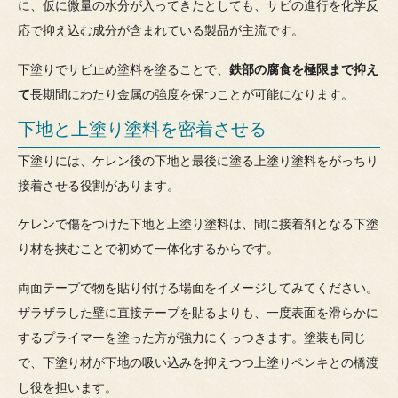
に、仮に微量の水分が入ってきたとしても、サビの進行を化学反
応で抑え込む成分が含まれている製品が主流です。
下塗りでサビ止め塗料を塗ることで、
鉄部の腐食を極限まで抑え
て
長期間にわたり金属の強度を保つことが可能になります。
下地と上塗り塗料を密着させる
下塗りには、ケレン後の下地と最後に塗る上塗り塗料をがっちり
接着させる役割があります。
ケレンで傷をつけた下地と上塗り塗料は、間に接着剤となる下塗
り材を挟むことで初めて一体化するからです。
両面テープで物を貼り付ける場面をイメージしてみてください。
ザラザラした壁に直接テープを貼るよりも、一度表面を滑らかに
するプライマーを塗った方が強力にくっつきます。塗装も同じ
で、下塗り材が下地の吸い込みを抑えつつ上塗りペンキとの橋渡
し役を担います。