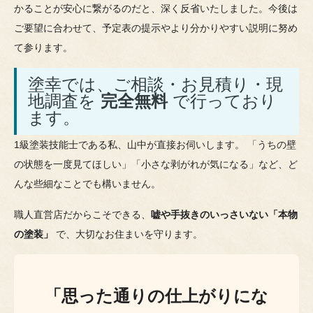
かることが安心に繋がるのだと、深く反省いたしました。今後は
ご要望に合わせて、予定表の提示やより分かりやすい説明に努め
て参ります。
塗幸では、ご相談・お見積り・現
地調査を
完全無料
で行っており
ます。
1級塗装技能士である私、山中が直接お伺いします。 「うちの壁
の状態を一度見てほしい」「小さな剥がれが気になる」など、ど
んな些細なことでも構いません。
職人直営店だからこそできる、
嘘や手抜きのいっさいない「本物
の塗装」
で、大切なお住まいを守ります。
「思った通りの仕上がりにな